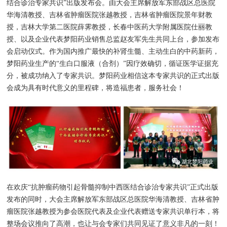
结合诊治专家共识”出版发布会。由大会主席解放军东部战区总医院
华海清教授、吉林省肿瘤医院张越教授，吉林省肿瘤医院景年财教
授，吉林大学第二医院薛霁教授，长春中医药大学附属医院仕丽教
授、以及企业代表梦阳药业销售总监赵友军先生共同上台，参加发布
会启动仪式。作为国内推广最快的补肾生髓、主动生白的中药新药，
梦阳药业生产的“生白口服液（合剂）”因疗效确切，循证医学证据充
分，被成功纳入了专家共识。梦阳药业相信这本专家共识的正式出版
会成为具有时代意义的里程碑，将造福患者，服务社会！
在欢庆“抗肿瘤药物引起骨髓抑制中西医结合诊治专家共识”正式出版
发布的同时，大会主席解放军东部战区总医院华海清教授、吉林省肿
瘤医院张越教授为参会医院代表及企业代表赠送专家共识单行本，将
整场会议推向了高潮，也让与会专家们共同见证了意义非凡的一刻！