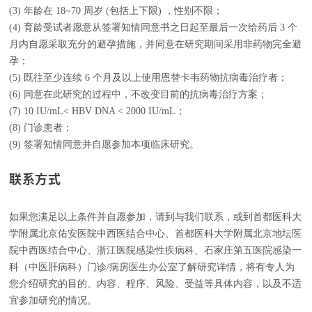
(3) 年龄在 18~70 周岁 (包括上下限) ，性别不限；
(4) 育龄受试者愿意从签署知情同意书之日起至最后一次给药后 3 个
月内自愿采取充分的避孕措施，并同意在研究期间采用非药物完全避
孕；
(5) 既往至少连续 6 个月及以上使用恩替卡韦药物抗病毒治疗者；
(6) 同意在此研究的过程中，不改变目前的抗病毒治疗方案；
(7) 10 IU/mL< HBV DNA < 2000 IU/mL；
(8) 门诊患者；
(9) 签署知情同意并自愿参加本项临床研究。
联系方式
如果您满足以上条件并自愿参加，请到与我们联系，或到首都医科大
学附属北京佑安医院中西医结合中心、首都医科大学附属北京地坛医
院中西医结合中心、浙江医院感染性疾病科、石家庄第五医院感染一
科（中医肝病科）门诊/病房医生办公室了解研究详情，将有专人为
您介绍研究的目的、内容、程序、风险、受益等具体内容，以及不适
宜参加研究的情况。