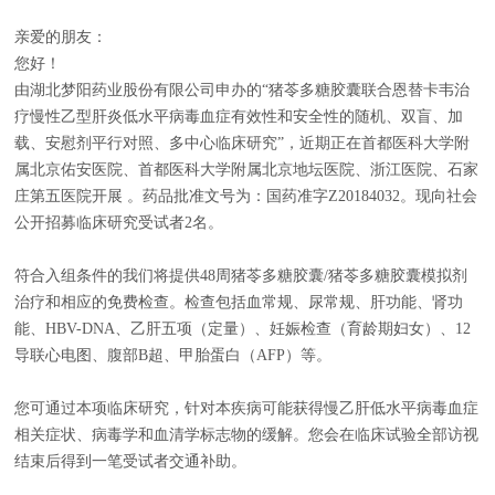
亲爱的朋友：
您好！
由湖北梦阳药业股份有限公司申办的“猪苓多糖胶囊联合恩替卡韦治
疗慢性乙型肝炎低水平病毒血症有效性和安全性的随机、双盲、加
载、安慰剂平行对照、多中心临床研究”，近期正在首都医科大学附
属北京佑安医院、首都医科大学附属北京地坛医院、浙江医院、石家
庄第五医院开展 。药品批准文号为：国药准字Z20184032。现向社会
公开招募临床研究受试者2名。
符合入组条件的我们将提供48周猪苓多糖胶囊/猪苓多糖胶囊模拟剂
治疗和相应的免费检查。检查包括血常规、尿常规、肝功能、肾功
能、HBV-DNA、乙肝五项（定量）、妊娠检查（育龄期妇女）、12
导联心电图、腹部B超、甲胎蛋白（AFP）等。
您可通过本项临床研究，针对本疾病可能获得慢乙肝低水平病毒血症
相关症状、病毒学和血清学标志物的缓解。您会在临床试验全部访视
结束后得到一笔受试者交通补助。