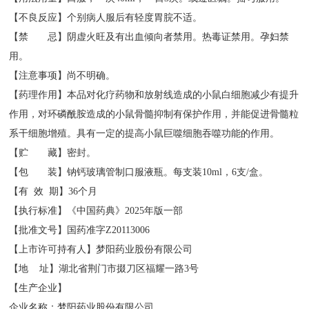
【不良反应】个别病人服后有轻度胃脘不适。
【禁 忌】阴虚火旺及有出血倾向者禁用。热毒证禁用。孕妇禁
用。
【注意事项】尚不明确。
【药理作用】本品对化疗药物和放射线造成的小鼠白细胞减少有提升
作用，对环磷酰胺造成的小鼠骨髓抑制有保护作用，并能促进骨髓粒
系干细胞增殖。具有一定的提高小鼠巨噬细胞吞噬功能的作用。
【贮 藏】密封。
【包 装】钠钙玻璃管制口服液瓶。每支装10ml，6支/盒。
【有 效 期】36个月
【执行标准】《中国药典》2025年版一部
【批准文号】国药准字Z20113006
【上市许可持有人】梦阳药业股份有限公司
【地 址】湖北省荆门市掇刀区福耀一路3号
【生产企业】
企业名称：梦阳药业股份有限公司