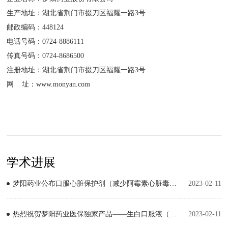
生产地址：湖北省荆门市掇刀区福耀一路3号
邮政编码：448124
电话号码：0724-8886111
传真号码：0724-8686500
注册地址：湖北省荆门市掇刀区福耀一路3号
网 址：www.monyan.com
学术进展
梦阳药业公布口服心脏保护剂（减少阿霉素心脏毒性）DH001中国注册临床试验Ⅰ期临床试验结果
2023-02-11
热烈祝贺梦阳药业医保独家产品——生白口服液（合剂）首篇SCI文章“Efficacy of Joungal in preventing febrile neutropenia induced by platinum-based doublet chemotherapy in lung cancer”，“生白口服液（合剂）对肺癌含铂二联化疗所致粒缺性发热的预防作用”已正式发表于国际权威杂志《APM（Annals of Palliative Medicine）》。
2023-02-11