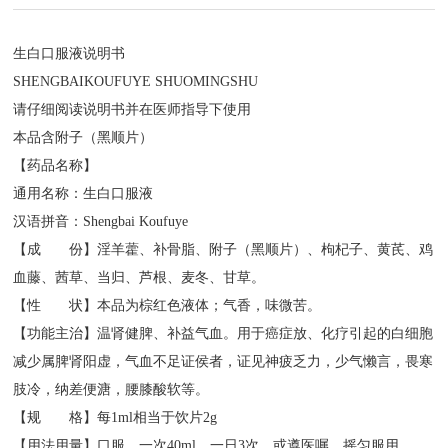
生白口服液说明书
SHENGBAIKOUFUYE SHUOMINGSHU
请仔细阅读说明书并在医师指导下使用
本品含附子（黑顺片）
【药品名称】
通用名称：生白口服液
汉语拼音：Shengbai Koufuye
【成 份】淫羊藿、补骨脂、附子（黑顺片）、枸杞子、黄芪、鸡
血藤、茜草、当归、芦根、麦冬、甘草。
【性 状】本品为棕红色液体；气香，味微苦。
【功能主治】温肾健脾、补益气血。用于癌症放、化疗引起的白细胞
减少属脾肾阳虚，气血不足证侯者，证见神疲乏力，少气懒言，畏寒
肢冷，纳差便溏，腰膝酸软等。
【规 格】每1ml相当于饮片2g
【用法用量】口服，一次40ml，一日3次。或遵医嘱。摇匀服用。