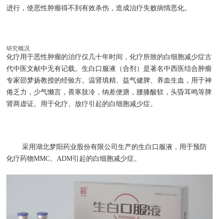
进行，使恶性肿瘤得不到有效杀伤，造成治疗失败病情恶化。
研究概况
化疗用于恶性肿瘤的治疗仅几十年时间，化疗所致的白细胞减少症古
代中医文献中无有记载。生白口服液（合剂）是著名中西医结合肿瘤
专家邵梦扬教授的经验方。温肾填精、益气健脾、养血生血，用于神
倦乏力，少气懒言，畏寒肢冷，纳差便溏，腰膝酸软，头昏耳鸣等脾
肾两虚证。用于化疗、放疗引起的白细胞减少症。
采用湖北梦阳药业股份有限公司生产的生白口服液，用于预防
化疗药物MMC、ADM引起的白细胞减少症。