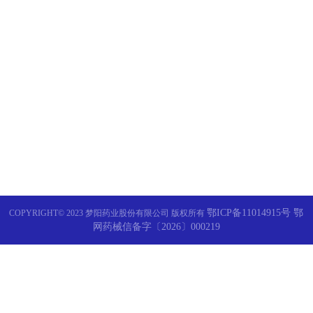
生白口服液预防和治疗肿瘤
胞...
生白口服液预防放疗副作用1
究
鄂ICP备11014915号 鄂
COPYRIGHT© 2023 梦阳药业股份有限公司 版权所有
网药械信备字〔2026〕000219